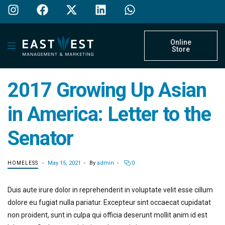
Online
Store
2017 Growing Up Asian
in America: Letter to the
Senator
May 15, 2021
By
admin
0
HOMELESS
Duis aute irure dolor in reprehenderit in voluptate velit esse cillum
dolore eu fugiat nulla pariatur. Excepteur sint occaecat cupidatat
non proident, sunt in culpa qui officia deserunt mollit anim id est