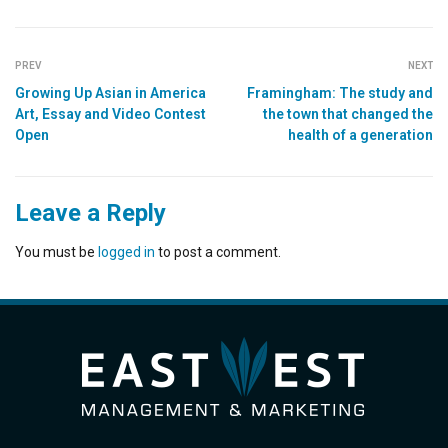
PREV
NEXT
Growing Up Asian in America
Framingham: The study and
Art, Essay and Video Contest
the town that changed the
Open
health of a generation
Leave a Reply
You must be
logged in
to post a comment.