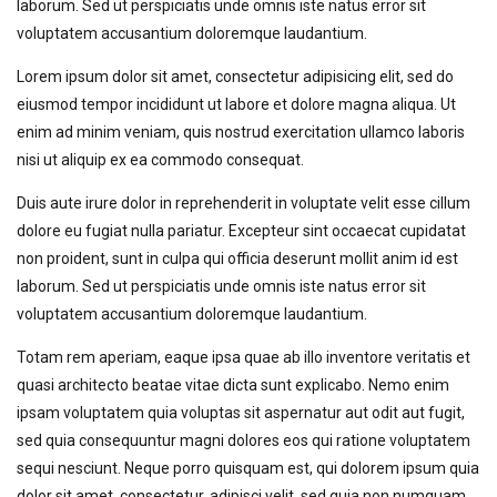
laborum. Sed ut perspiciatis unde omnis iste natus error sit
voluptatem accusantium doloremque laudantium.
Lorem ipsum dolor sit amet, consectetur adipisicing elit, sed do
eiusmod tempor incididunt ut labore et dolore magna aliqua. Ut
enim ad minim veniam, quis nostrud exercitation ullamco laboris
nisi ut aliquip ex ea commodo consequat.
Duis aute irure dolor in reprehenderit in voluptate velit esse cillum
dolore eu fugiat nulla pariatur. Excepteur sint occaecat cupidatat
non proident, sunt in culpa qui officia deserunt mollit anim id est
laborum. Sed ut perspiciatis unde omnis iste natus error sit
voluptatem accusantium doloremque laudantium.
Totam rem aperiam, eaque ipsa quae ab illo inventore veritatis et
quasi architecto beatae vitae dicta sunt explicabo. Nemo enim
ipsam voluptatem quia voluptas sit aspernatur aut odit aut fugit,
sed quia consequuntur magni dolores eos qui ratione voluptatem
sequi nesciunt. Neque porro quisquam est, qui dolorem ipsum quia
dolor sit amet, consectetur, adipisci velit, sed quia non numquam